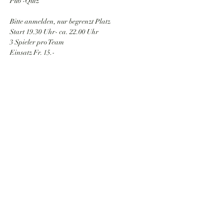
Pub -Quiz
Bitte anmelden, nur begrenzt Platz
Start 19.30 Uhr- ca. 22.00 Uhr
3 Spieler pro Team
Einsatz Fr. 15.-
Diese Veranstaltung teilen
Lutzifer-Pub
lutzifer-pub@hotmail.com