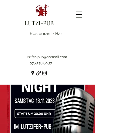
LUTZI-PUB
Restaurant · Bar
lutzifer-pub@hotmail.com
076 578 89 37