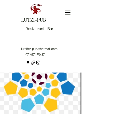
LUTZI-PUB
Restaurant · Bar
lutzifer-pub@hotmail.com
076 578 89 37