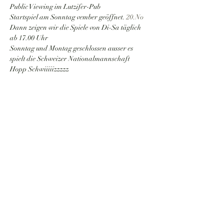
Public Viewing im Lutzifer-Pub 
Startspiel am Sonntag 
vember geöffnet. 
20.No
Dann zeigen wir die Spiele von Di-Sa täglich 
ab 17.00 Uhr
Sonntag und Montag geschlossen ausser es 
spielt die Schweizer Nationalmannschaft 
Hopp Schwiiiiizzzzz
Diese Veranstaltung teilen
Lutzifer-Pub
lutzifer-pub@hotmail.com